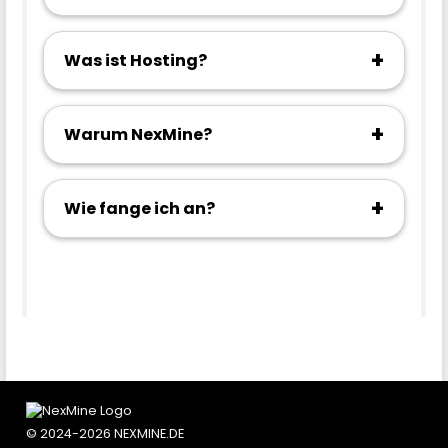
+
Was ist Hosting?
+
Warum NexMine?
+
Wie fange ich an?
© 2024-2026 NEXMINE.DE