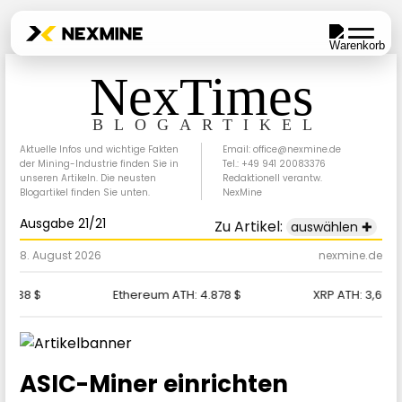
NexTimes
BLOGARTIKEL
Aktuelle Infos und wichtige Fakten
Email: office@nexmine.de
der Mining-Industrie finden Sie in
Tel.: +49 941 20083376
unseren Artikeln. Die neusten
Redaktionell verantw.
Blogartikel finden Sie unten.
NexMine
Ausgabe 21/21
Zu Artikel:
auswählen ✚
8. August 2026
nexmine.de
.838 $
Ethereum ATH:
4.878 $
XRP ATH:
3,65 $
ASIC-Miner einrichten