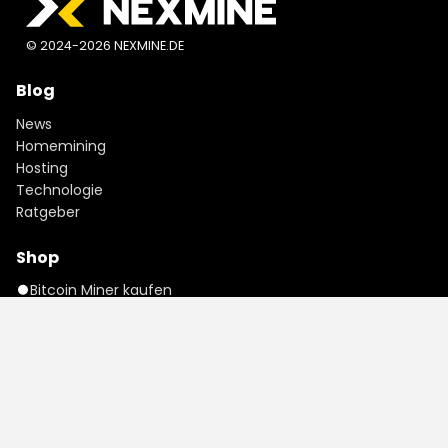
© 2024-2026 NEXMINE.DE
Blog
News
Homemining
Hosting
Technologie
Ratgeber
Shop
Bitcoin Miner kaufen
LTC & Doge Miner kaufen
Kaspa Miner kaufen
Bitcoin Cash Miner kaufen
ZEC Miner kaufen
CKB Miner kaufen
Dash Miner kaufen
ETC Miner kaufen