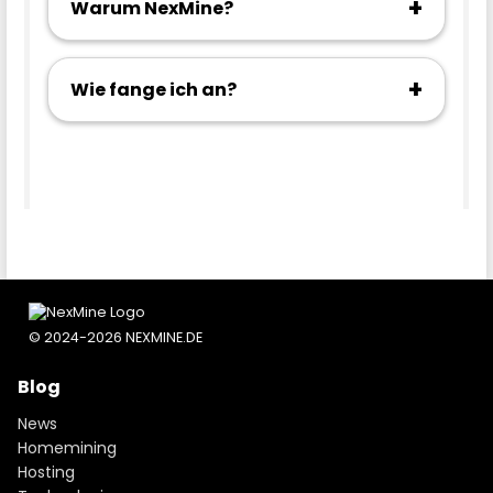
+
Warum NexMine?
+
Wie fange ich an?
© 2024-2026 NEXMINE.DE
Blog
News
Homemining
Hosting