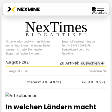
NexTimes
BLOGARTIKEL
Aktuelle Infos und wichtige Fakten
Email: office@nexmine.de
der Mining-Industrie finden Sie in
Tel.: +49 941 20083376
unseren Artikeln. Die neusten
Redaktionell verantw.
Blogartikel finden Sie unten.
NexMine
Ausgabe 21/21
Zu Artikel:
auswählen ✚
8. August 2026
nexmine.de
$
Ethereum ATH:
4.878 $
XRP ATH:
3,65 $
In welchen Ländern macht