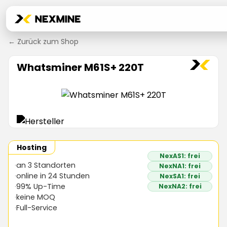
← Zurück zum Shop
Whatsminer M61S+ 220T
Hosting
NexAS1: frei
an 3 Standorten
NexNA1: frei
online in 24 Stunden
NexSA1: frei
99% Up-Time
NexNA2: frei
keine MOQ
Full-Service