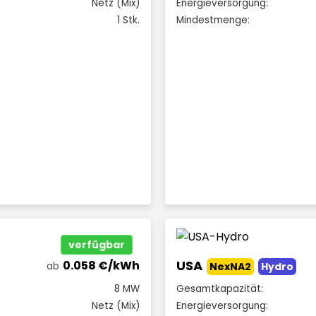
Netz (Mix)
Energieversorgung:
1 Stk.
Mindestmenge:
verfügbar
USA
0.058 €/kWh
ab
NexNA2
Hydro
8 MW
Gesamtkapazität:
Netz (Mix)
Energieversorgung: