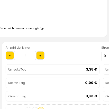
 können nicht immer das endgültige
Anzahl der Miner
Stro
−
+
3,38 €
Umsatz Tag
Um
0,00 €
Kosten Tag
Ko
3,38 €
Gewinn Tag
Ge