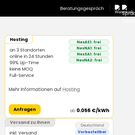
Beratungsgespräch
Hosting
NexAS1: frei
NexNA1: frei
an 3 Standorten
NexSA1: frei
online in 24 Stunden
NexNA2: frei
99% Up-Time
keine MOQ
Full-Service
Mehr Informationen auf
Hosting
Anfragen
0.056 €/kWh
ab
Versand zu Ihnen
Deutschland
Vorbestellbar
inkl. Versand