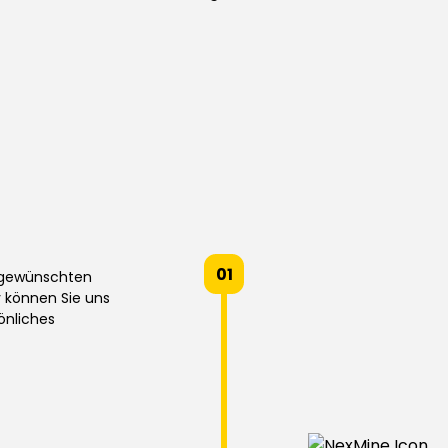
01
m gewünschten
v können Sie uns
önliches