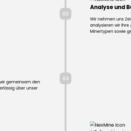
Analyse und B
02
Wir nehmen uns Zeit
analysieren wir Ih
Minertypen sowie g
03
n wir gemeinsam den
rlässig über unser