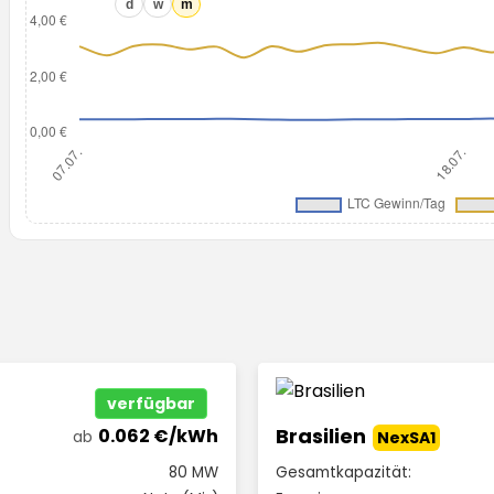
d
w
m
verfügbar
Brasilien
0.062 €/kWh
ab
NexSA1
80 MW
Gesamtkapazität: