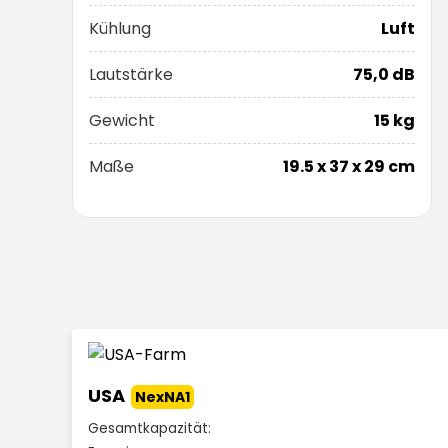
Kühlung
Luft
Lautstärke
75,0 dB
Gewicht
15 kg
Maße
19.5 x 37 x 29 cm
USA
NexNA1
Gesamtkapazität: