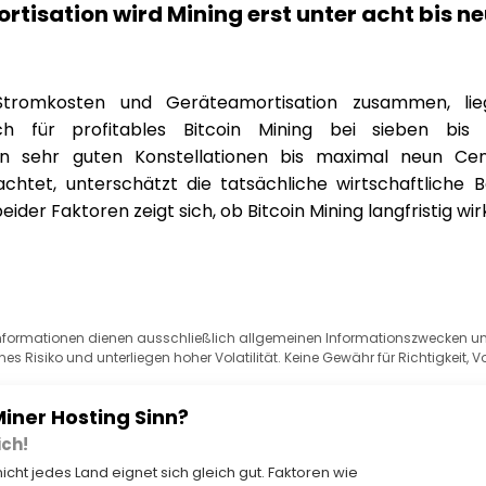
ortisation wird Mining erst unter acht bis n
romkosten und Geräteamortisation zusammen, lieg
ich für profitables Bitcoin Mining bei sieben bi
 in sehr guten Konstellationen bis maximal neun C
chtet, unterschätzt die tatsächliche wirtschaftliche B
der Faktoren zeigt sich, ob Bitcoin Mining langfristig wirk
Informationen dienen ausschließlich allgemeinen Informationszwecken und
nes Risiko und unterliegen hoher Volatilität. Keine Gewähr für Richtigkeit,
iner Hosting Sinn?
ich!
nicht jedes Land eignet sich gleich gut. Faktoren wie