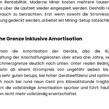
en Rentabilität. Moderne Miner kosten mehrere tausen
über die Laufzeit wieder eingespielt werden. Deshalb rei
rauch zu betrachten. Erst wenn sowohl die Stromkos
ng gedeckt werden, arbeitet ein Mining-Setup tatsächlic
che Grenze inklusive Amortisation
t man die Amortisation der Geräte, also die Rü
ftung der Anschaffungskosten über etwa drei Jahre, ve
Schmerzgrenze deutlich nach unten. Unter realen Bedin
 dann ab einem Strompreis von ungefähr sieben bi
n sehr guten Setups, bei hoher Geräteeffizienz und optima
h noch bei rund neun Cent pro Kilowattstunde tragfähi
t die vollständige Amortisation spürbar und führt häuf
n nicht mehr vollständig erwirtschaftet.