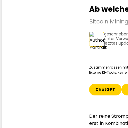
Ab welche
Bitcoin Minin
geschrieben
unter Verwe
letztes upda
Zusammenfassen mit
Externe KI-Tools, kein
ChatGPT
Der reine Stromp
erst in Kombinati