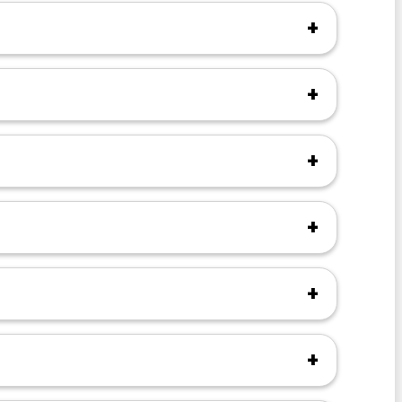
+
+
+
+
+
+