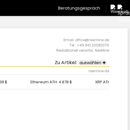
Beratungsgespräch
Email: office@nexmine.de
Tel.: +49 941 20083376
Redaktionell verantw.
NexMine
Zu Artikel:
auswählen ✚
nexmine.de
$
Ethereum ATH:
4.878 $
XRP ATH:
3,65 $