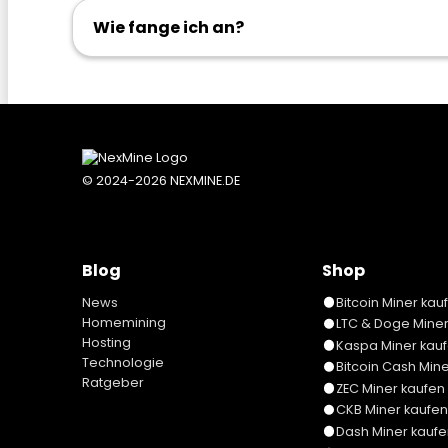
Wie fange ich an?
© 2024-2026 NEXMINE.DE
Blog
Shop
News
Bitcoin Miner kau
Homemining
LTC & Doge Miner
Hosting
Kaspa Miner kau
Technologie
Bitcoin Cash Min
Ratgeber
ZEC Miner kaufen
CKB Miner kaufen
Dash Miner kaufe