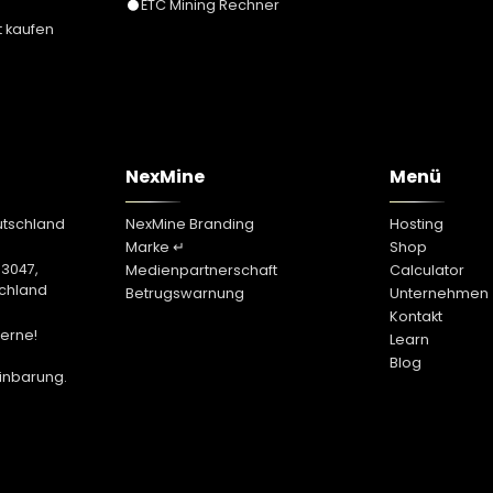
ETC Mining Rechner
 kaufen
NexMine
Menü
NexMine Branding
Hosting
Marke ↵
Shop
93047,
Medienpartnerschaft
Calculator
chland
Betrugswarnung
Unternehmen
Kontakt
erne!
Learn
Blog
inbarung.