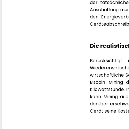
der tatsächlich
Anschaffung muss 
den Energieverb
Geräteabschreibu
Die realistis
Berücksichtig
Wiedererwirtscha
wirtschaftliche 
Bitcoin Mining
Kilowattstunde. I
kann Mining auc
darüber erschwer
Gerät seine Koste