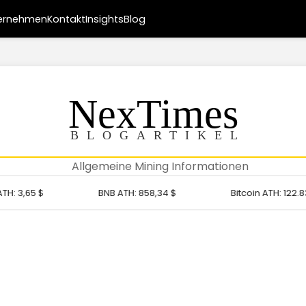
ernehmen
Kontakt
Insights
Blog
NexTimes
BLOGARTIKEL
Allgemeine Mining Informationen
:
3,65 $
BNB ATH:
858,34 $
Bitcoin ATH:
122.838 